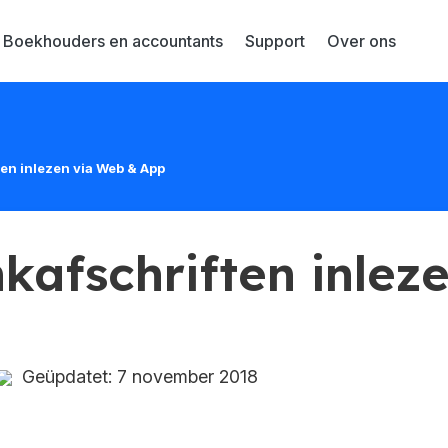
Boekhouders en accountants
Support
Over ons
en inlezen via Web & App
kafschriften inlez
Geüpdatet: 7 november 2018