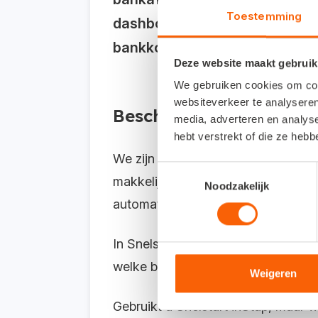
Toestemming
dashboard al dagelijks up-to-
bankkoppeling. Lees nu hoe u 
Deze website maakt gebruik
We gebruiken cookies om cont
websiteverkeer te analyseren
Beschikbaar vanaf Snel
media, adverteren en analys
hebt verstrekt of die ze heb
We zijn hard bezig met het mogelij
Toestemmingsselectie
makkelijker om onafhankelijk van p
Noodzakelijk
automatische bankkoppeling, maar 
In Snelstart Web & App, onder het
welke bestanden er worden onder
Weigeren
Gebruikt u Snelstart inStap, maar 