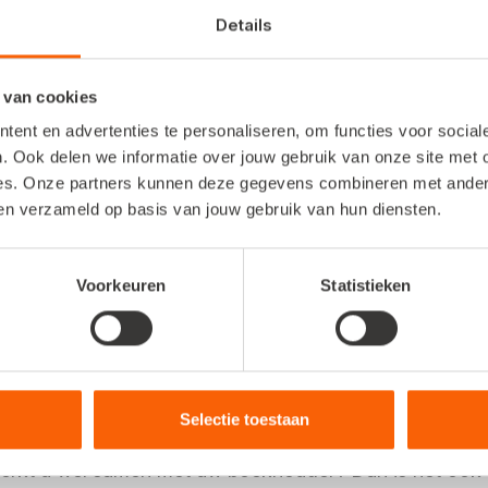
Details
date. Ideaal. Helaas ondersteunen niet alle ba
uw debiteuren en crediteuren ook snel up-to-d
 van cookies
ent en advertenties te personaliseren, om functies voor socia
. Ook delen we informatie over jouw gebruik van onze site met 
start inKaart
es. Onze partners kunnen deze gegevens combineren met andere 
ben verzameld op basis van jouw gebruik van hun diensten.
k maken van meer functies in Snelstart Web en in de ap
laats snel bankafschriften in te lezen. Makkelijk wan
Voorkeuren
Statistieken
wel uw financiën up-to-date wilt hebben.
 kopje
kunt u de gedownloade bestanden in
Kas en Bank,
steund.
Selectie toestaan
werkt u wel samen met uw boekhouder? Dan is het ook m