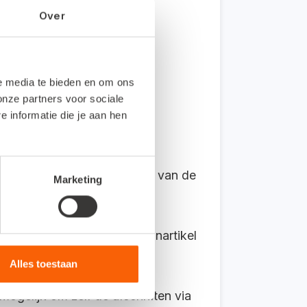
Over
nken een automatische
ate heeft.
le media te bieden en om ons
onze partners voor sociale
informatie die je aan hen
p. Deze functie maakt het
neer u nog geen gebruikmaakt van de
Marketing
lezen. Lees in
dit
Kennispleinartikel
Alles toestaan
ogelijk om zelf de afschriften via