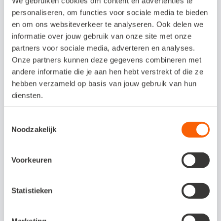
We gebruiken cookies om content en advertenties te
bijlage. Bonnetjes en inkoopfacturen
personaliseren, om functies voor sociale media te bieden
kunnen worden gescand en ingelezen in de
en om ons websiteverkeer te analyseren. Ook delen we
administratie. Bij het opslaan maakt
informatie over jouw gebruik van onze site met onze
partners voor sociale media, adverteren en analyses.
Snelstart meteen een inkoopboeking aan. U
Onze partners kunnen deze gegevens combineren met
controleert deze en vult de boeking
andere informatie die je aan hen hebt verstrekt of die ze
eventueel aan.
hebben verzameld op basis van jouw gebruik van hun
diensten.
Alle administratieve handelingen die uw
Toestemmingsselectie
klant liever aan u overlaat, doet u zelf. Denk
Noodzakelijk
aan de btw-aangifte, het inlezen van
bankafschriften of het maken van de
Voorkeuren
jaarrekening.
Statistieken
Makkelijk online samenwerken