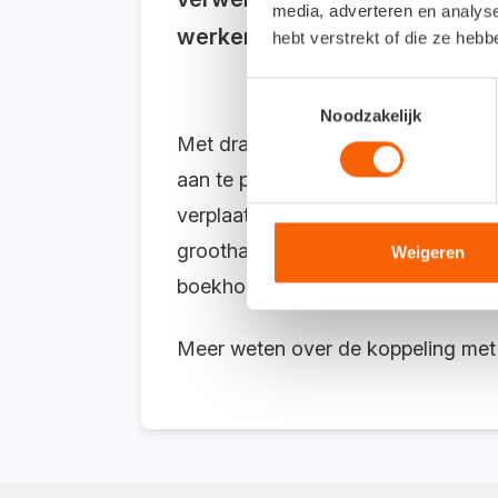
media, adverteren en analys
werken. ‘Je vermindert fouten en
hebt verstrekt of die ze heb
Toestemmingsselectie
Noodzakelijk
Met draadloos gekoppelde handterm
aan te pas. De historie geeft overz
verplaatst? Met de lot-control en h
groothandelaren. Dit alles wordt di
Weigeren
boekhouding.
Meer weten over de koppeling met 