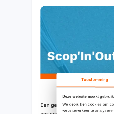
Toestemming
Deze website maakt gebruik
Een geautomatiseerd voorraad
We gebruiken cookies om cont
websiteverkeer te analyseren
verwerken. Dat kan allemaal m