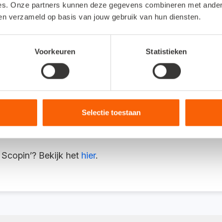
es. Onze partners kunnen deze gegevens combineren met andere 
 feitelijk koop je tijd’.
ben verzameld op basis van jouw gebruik van hun diensten.
Voorkeuren
Statistieken
inals, mobieltjes of tablet beheers je de goederenst
ichtelijk aan welke bewegingen de voorraad maakt. Wat 
oudbaarheid heb jij in kaart welke artikelen tegen hun e
gitaal geregistreerd en dankzij de koppeling met Snelst
Selectie toestaan
Scopin’? Bekijk het
hier
.