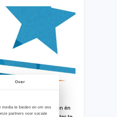
Over
en foutloos orders maken én
le media te bieden en om ons
onze partners voor sociale
e jou helpt om efficiënter te