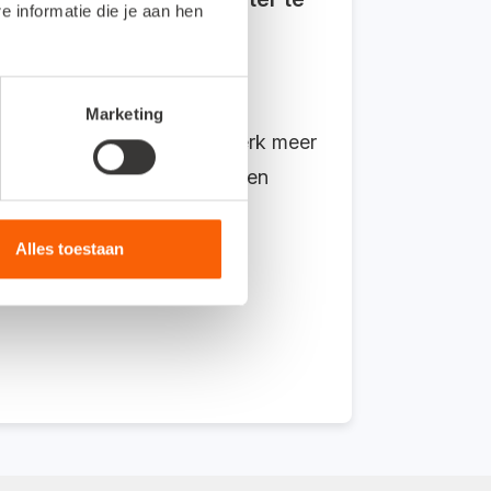
informatie die je aan hen
Marketing
room. Er komt geen papierwerk meer
ligt waar? Wie heeft artikelen
ind lopen, ideaal voor
art direct verwerkt in jouw
Alles toestaan