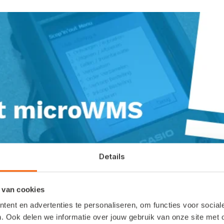
Details
 van cookies
beheer: direct zien waar de producten liggen 
ent en advertenties te personaliseren, om functies voor socia
. Ook delen we informatie over jouw gebruik van onze site met 
et de koppeling Scopin’. Eenvoudige software di