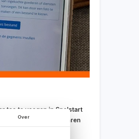
r toe te voegen in Snelstart
Over
il er nou niet tijd besparen