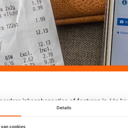
eerdere inkoopbonnetjes of facturen in één kee
Details
uikers zaten hier al om te springen. Want wie w
nistratie? Kies voor de bulk-upload!
 van cookies