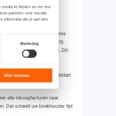
le media te bieden en om ons
onze partners voor sociale
informatie die je aan hen
actuur in te boeken. Maar soms
dere (tot een maximum van 250)
Marketing
eren van de juiste gegevens. Dit
uding met Snelstart? In Snelstart
Alles toestaan
eer alle inkoopfacturen naar
. Dat scheelt uw boekhouder tijd