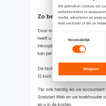
We gebruiken cookies om cont
websiteverkeer te analyseren
Zo bent u minder tijd kw
media, adverteren en analys
hebt verstrekt of die ze heb
Door middel van de invoerhulp in S
Toestemmingsselectie
heeft u er geen zin in of geen tij
Noodzakelijk
inkoopbonnen in één keer te upload
kan per afzonderlijke factuur.
De facturen verschijnen vervolgens
Weigeren
12 kunt u de
geüploade
bonnen vin
Tip: ook handig als uw accountant 
Snelstart Web en uw boekhouder o
en u in de kosten.