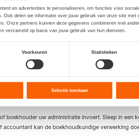
ent en advertenties te personaliseren, om functies voor socia
. Ook delen we informatie over jouw gebruik van onze site met 
ijt
es. Onze partners kunnen deze gegevens combineren met andere 
ben verzameld op basis van jouw gebruik van hun diensten.
nelstart Web is het heel eenvoudig om even snel een f
d voor. Ook geen probleem. Het is nu mogelijk om meer
Voorkeuren
Statistieken
en. Het enige wat u dan nog hoeft te doen, is het invo
 in het tabje
. Doet u ook uw boekho
Onverwerkte inkopen
Selectie toestaan
den in het dagboek
.
Inkoop
of boekhouder uw administratie invoert. Sleep in een k
f accountant kan de boekhoudkundige verwerking doen