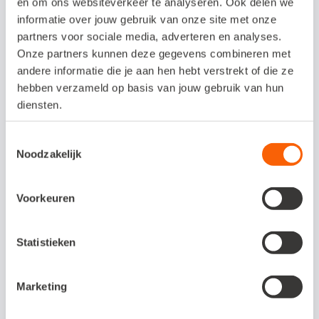
en om ons websiteverkeer te analyseren. Ook delen we
boekhoudrapportages in Snelstart Polaris.
informatie over jouw gebruik van onze site met onze
partners voor sociale media, adverteren en analyses.
Probeer het uit in Snelstart Polaris
Onze partners kunnen deze gegevens combineren met
andere informatie die je aan hen hebt verstrekt of die ze
hebben verzameld op basis van jouw gebruik van hun
Duizenden boekhouders en accountants
diensten.
werkten de afgelopen tijd in Polaris. Heb jij
Toestemmingsselectie
het al geprobeerd?
Noodzakelijk
Met Snelstart Polaris werk je volledig in de
Voorkeuren
cloud. Het platform, vernoemd naar de
betrouwbare poolster Polaris, is geschikt
Statistieken
voor zowel Apple- als Microsoft-
gebruikers. Snelstart Polaris combineert het
Marketing
vertrouwde van Snelstart 12 met een