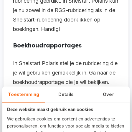
rubricering gebruikt. In Snelstart Polaris kun
je nu zowel in de RGS-rubricering als in de
Snelstart-rubricering doorklikken op
boekingen. Handig!
Boekhoudrapportages
In Snelstart Polaris stel je de rubricering die
je wil gebruiken gemakkelijk in. Ga naar de
boekhoudrapportage die je wil bekijken.
Klik rechtsboven in het scherm op
Toestemming
Details
Over
Groepering. Je kunt kiezen uit Geen,
Deze website maakt gebruik van cookies
Snelstart of Groepering op basis van RGS.
We gebruiken cookies om content en advertenties te
In
dit artikel
op het Kennisplein lees je meer
personaliseren, om functies voor sociale media te bieden
over de verschillende