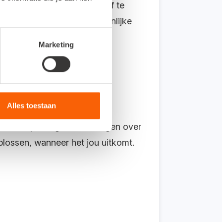
el verder, zonder te bellen of te
or klanten die echt persoonlijke
Marketing
Alles toestaan
oorden op veelgestelde vragen over
oplossen, wanneer het jou uitkomt.