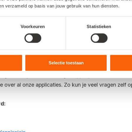
 uitleg en links naar verdiepende artikelen. Zo kun je sn
ben verzameld op basis van jouw gebruik van hun diensten.
 wachttijden bij de klantenservice korter te houden vo
Voorkeuren
Statistieken
 een kijkje op het Kennisplein.
 op het Kennisplein.
Selectie toestaan
ppagina met praktische uitleg, stappenplannen en antw
ie over al onze applicaties. Zo kun je veel vragen zelf 
rd: