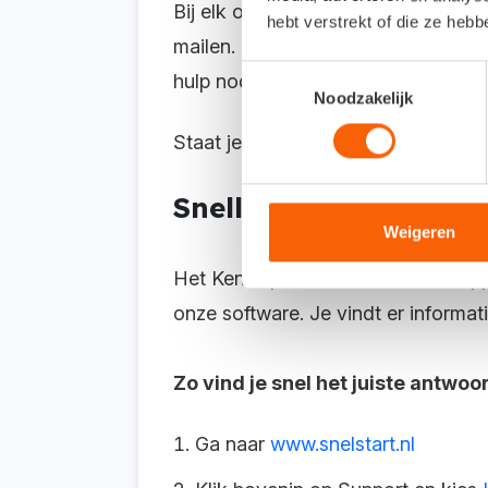
Bij elk onderwerp krijg je duidelijke
hebt verstrekt of die ze heb
mailen.
Bovendien help je mee om de
Toestemmingsselectie
hulp nodig hebben.
Noodzakelijk
Staat je vraag er niet bij? Neem dan
Sneller verder? Begin
Weigeren
Het Kennisplein is onze online hul
onze software. Je vindt er informat
Zo vind je snel het juiste antwoo
Ga naar
www.snelstart.nl