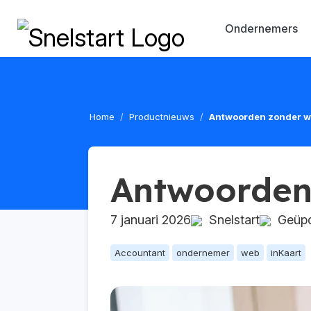
Ondernemers
Home
Productnieuws
Antwoorden zonder 
Antwoorden
7 januari 2026
Snelstart
Geüpda
Accountant
ondernemer
web
inKaart