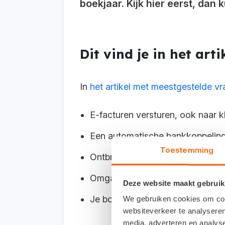
boekjaar. Kijk hier eerst, dan k
Dit vind je in het art
In
het artikel met meestgestelde v
E-facturen versturen, ook naar k
Een automatische bankkoppeling
Toestemming
Ontbrekende bankmutaties opha
Omgaan met een probleem of bug 
Deze website maakt gebruik
Je boekjaar afsluiten in jouw Sne
We gebruiken cookies om cont
websiteverkeer te analyseren
media, adverteren en analys