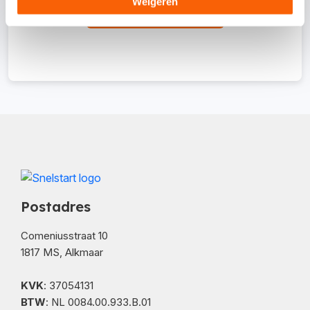
Weigeren
Ik meld me aan
Postadres
Comeniusstraat 10
1817 MS, Alkmaar
KVK
: 37054131
BTW
: NL 0084.00.933.B.01