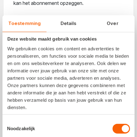
kan het abonnement opzeggen.
💻 Log in op 'Mijn Snelstart' via onderstaande
Toestemming
Details
Over
knop
✏️ Klik op 'Wijzig' bij je abonnement
Deze website maakt gebruik van cookies
❌ Rechtsboven zie je de optie 'Abonnement
We gebruiken cookies om content en advertenties te
opzeggen'
personaliseren, om functies voor sociale media te bieden
✅ Volg de stappen om de opzegging af te ronden
en om ons websiteverkeer te analyseren. Ook delen we
informatie over jouw gebruik van onze site met onze
partners voor sociale media, adverteren en analyses.
Inloggen in 'Mijn Snelstart'
Onze partners kunnen deze gegevens combineren met
andere informatie die je aan hen hebt verstrekt of die ze
hebben verzameld op basis van jouw gebruik van hun
diensten.
Toestemmingsselectie
Noodzakelijk