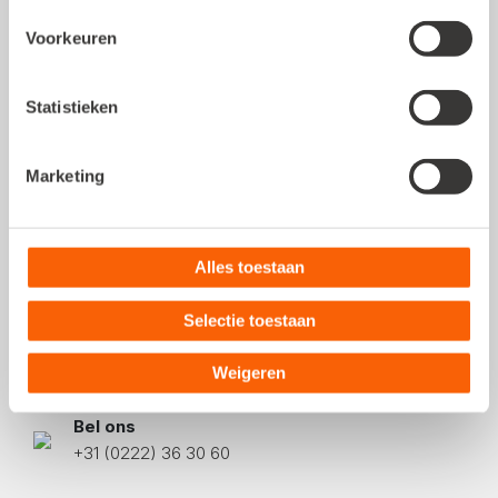
Voorkeuren
Postadres
Statistieken
Comeniusstraat 10
1817 MS, Alkmaar
Marketing
KVK
: 37054131
BTW
: NL 0084.00.933.B.01
Alles toestaan
Selectie toestaan
Hoe kunnen we je helpen?
Weigeren
Bel ons
+31 (0222) 36 30 60