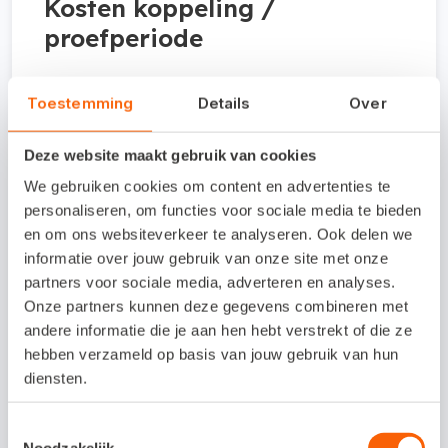
Kosten koppeling /
proefperiode
Afstemmen met ECM Xperts.
Toestemming
Details
Over
Deze website maakt gebruik van cookies
Interesse in deze
We gebruiken cookies om content en advertenties te
koppeling?
personaliseren, om functies voor sociale media te bieden
en om ons websiteverkeer te analyseren. Ook delen we
Bel tijdens kantooruren naar 031-
informatie over jouw gebruik van onze site met onze
partners voor sociale media, adverteren en analyses.
854016323 of bezoek de
Onze partners kunnen deze gegevens combineren met
supportpagina.
andere informatie die je aan hen hebt verstrekt of die ze
hebben verzameld op basis van jouw gebruik van hun
diensten.
Naar supportpagina
Toestemmingsselectie
Noodzakelijk