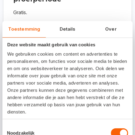
Gratis.
Toestemming
Details
Over
Interesse in deze
Deze website maakt gebruik van cookies
koppeling?
We gebruiken cookies om content en advertenties te
personaliseren, om functies voor sociale media te bieden
Neem contact op via telefoonnummer
en om ons websiteverkeer te analyseren. Ook delen we
085-3015015 of e-mailadres
informatie over jouw gebruik van onze site met onze
info@2com2.nl of ga naar de
partners voor sociale media, adverteren en analyses.
Onze partners kunnen deze gegevens combineren met
servicedesk.
andere informatie die je aan hen hebt verstrekt of die ze
hebben verzameld op basis van jouw gebruik van hun
Naar de servicedesk
diensten.
Toestemmingsselectie
Noodzakelijk