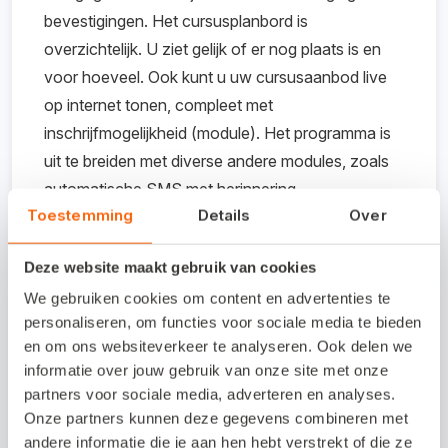
bevestigingen. Het cursusplanbord is
overzichtelijk. U ziet gelijk of er nog plaats is en
voor hoeveel. Ook kunt u uw cursusaanbod live
op internet tonen, compleet met
inschrijfmogelijkheid (module). Het programma is
uit te breiden met diverse andere modules, zoals
automatische SMS met herinnering.
Toestemming
Details
Over
Het programma is net als de andere Visual
Deze website maakt gebruik van cookies
programma’s, zeer flexibel opgezet doordat het
We gebruiken cookies om content en advertenties te
zo in te richten is, dat het als maatwerk aanvoelt.
personaliseren, om functies voor sociale media te bieden
Het programma is standaard erg compleet. Visual
en om ons websiteverkeer te analyseren. Ook delen we
Systems levert zéér goede en persoonlijke
informatie over jouw gebruik van onze site met onze
service.
partners voor sociale media, adverteren en analyses.
Onze partners kunnen deze gegevens combineren met
Voordelen
andere informatie die je aan hen hebt verstrekt of die ze