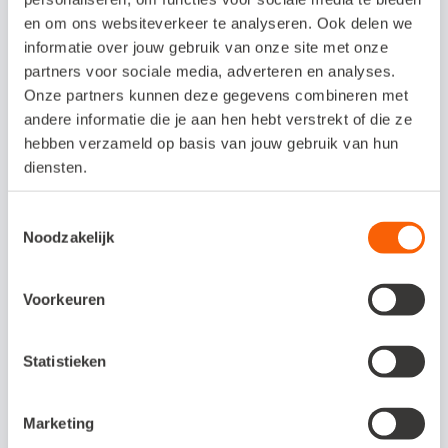
Kosten koppeling /
en om ons websiteverkeer te analyseren. Ook delen we
proefperiode
informatie over jouw gebruik van onze site met onze
partners voor sociale media, adverteren en analyses.
Gratis.
Onze partners kunnen deze gegevens combineren met
andere informatie die je aan hen hebt verstrekt of die ze
hebben verzameld op basis van jouw gebruik van hun
diensten.
Interesse in deze
koppeling?
Toestemmingsselectie
Noodzakelijk
Neem bij problemen of vragen contact
op met Appconnex via e-mailadres
Voorkeuren
support@appconnex.nl of
telefoonnummer 085 - 022 0940.
Statistieken
Marketing