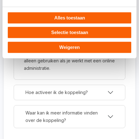
Veelgestelde vragen
Alles toestaan
Selectie toestaan
Om wat voor type koppeling gaat het?
Dit is een API-koppeling. Een API-koppeling
Weigeren
werkt volledig online en kun je daarom
alleen gebruiken als je werkt met een online
administratie.
Hoe activeer ik de koppeling?
Waar kan ik meer informatie vinden
over de koppeling?