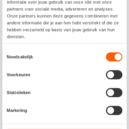
informatie over jouw gebruik van onze site met onze
partners voor sociale media, adverteren en analyses.
Onze partners kunnen deze gegevens combineren met
andere informatie die je aan hen hebt verstrekt of die ze
Veelgestelde vragen
hebben verzameld op basis van jouw gebruik van hun
diensten.
Om wat voor type koppeling gaat het?
Toestemmingsselectie
Noodzakelijk
Dit is een API-koppeling. Een API-koppeling
werkt volledig online en kun je daarom
alleen gebruiken als je werkt met een online
Voorkeuren
administratie.
Statistieken
Hoe activeer ik de koppeling?
Marketing
Waar kan ik meer informatie vinden
over de koppeling?