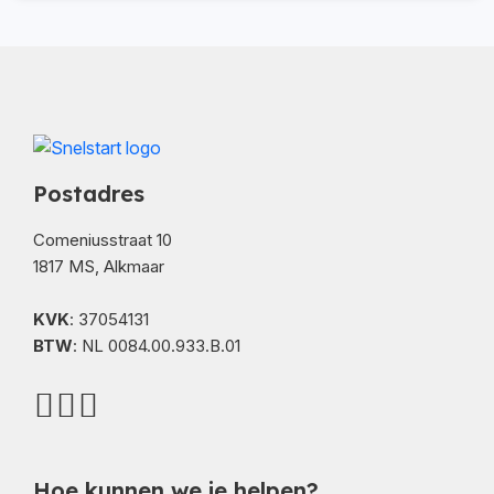
Postadres
Comeniusstraat 10
1817 MS, Alkmaar
KVK
: 37054131
BTW
: NL 0084.00.933.B.01
Hoe kunnen we je helpen?