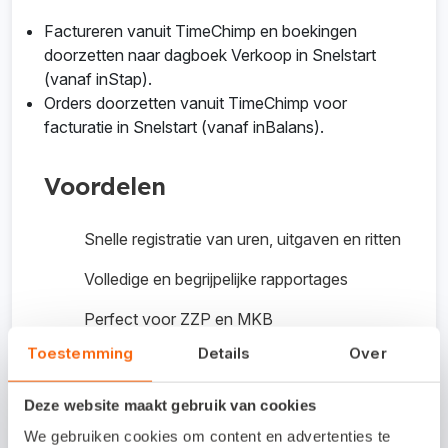
Factureren vanuit TimeChimp en boekingen
doorzetten naar dagboek Verkoop in Snelstart
(vanaf inStap).
Orders doorzetten vanuit TimeChimp voor
facturatie in Snelstart (vanaf inBalans).
Voordelen
Snelle registratie van uren, uitgaven en ritten
Volledige en begrijpelijke rapportages
Perfect voor ZZP en MKB
Toestemming
Details
Over
Zeer geschikt voor projectmanagement
Snel en eenvoudig facturen/offertes
Deze website maakt gebruik van cookies
opmaken en versturen
We gebruiken cookies om content en advertenties te