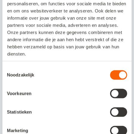
personaliseren, om functies voor sociale media te bieden
Intuïtieve workflow voor elk type
en om ons websiteverkeer te analyseren. Ook delen we
organisatie
informatie over jouw gebruik van onze site met onze
partners voor sociale media, adverteren en analyses.
Handige app voor Android en iOS
Onze partners kunnen deze gegevens combineren met
Realtime koppelingen met o.a. Snelstart
andere informatie die je aan hen hebt verstrekt of die ze
hebben verzameld op basis van jouw gebruik van hun
diensten.
Interesse in deze
Toestemmingsselectie
Noodzakelijk
koppeling?
TimeChimp biedt maximaal overzicht
Voorkeuren
met minimale inspanning! Probeer 14
dagen gratis!
Statistieken
Bezoek de website
Marketing