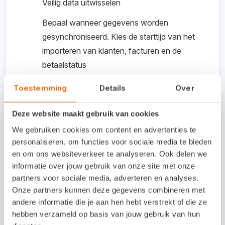
Veilig data uitwisselen
Bepaal wanneer gegevens worden
gesynchroniseerd. Kies de starttijd van het
importeren van klanten, facturen en de
betaalstatus
Tijdbesparend
Toestemming
Details
Over
Deze website maakt gebruik van cookies
Kosten koppeling /
We gebruiken cookies om content en advertenties te
proefperiode
personaliseren, om functies voor sociale media te bieden
en om ons websiteverkeer te analyseren. Ook delen we
Inregelen koppeling: € 250 eenmalig
informatie over jouw gebruik van onze site met onze
S for Software helpt je graag bij de installatie en
partners voor sociale media, adverteren en analyses.
Onze partners kunnen deze gegevens combineren met
instellingen van de aangekochte software, maar je kunt
andere informatie die je aan hen hebt verstrekt of die ze
er ook voor kiezen om de installatie zelf uit te voeren.
hebben verzameld op basis van jouw gebruik van hun