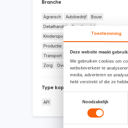
Branche
Agrarisch
Autobedrijf
Bouw
Detailhandel
Groothandel
Toestemming
Kinderopvang
Metaal
Onderwijs
Productie
Rijschool
Schoonheidssalon
Deze website maakt gebruik
Transport
Zakelijke dienstverlening
We gebruiken cookies om cont
Zorg
Overig
websiteverkeer te analyseren
media, adverteren en analys
hebt verstrekt of die ze heb
Type koppeling
Toestemmingsselectie
Noodzakelijk
API