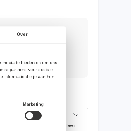
g?
Over
 de helpdesk via e-mailadres
le media te bieden en om ons
onze partners voor sociale
informatie die je aan hen
Marketing
volledig online en kun je daarom alleen