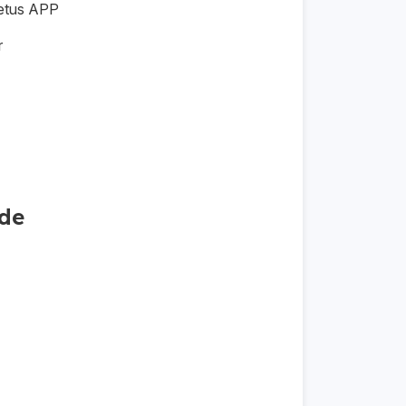
aetus APP
r
ode