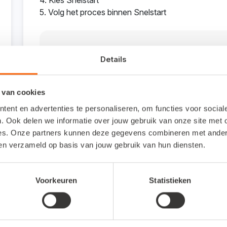
4. Kies Snelstart
5. Volg het proces binnen Snelstart
Interesse in deze koppelin
Details
Vragen of opmerkingen? Neem contact op met
 van cookies
support@straetus.nl.
ent en advertenties te personaliseren, om functies voor socia
. Ook delen we informatie over jouw gebruik van onze site met 
es. Onze partners kunnen deze gegevens combineren met andere 
ben verzameld op basis van jouw gebruik van hun diensten.
Veelgestelde vragen
Voorkeuren
Statistieken
Om wat voor type koppeling gaat het?
Dit is een API-koppeling. Een API-koppeling werkt 