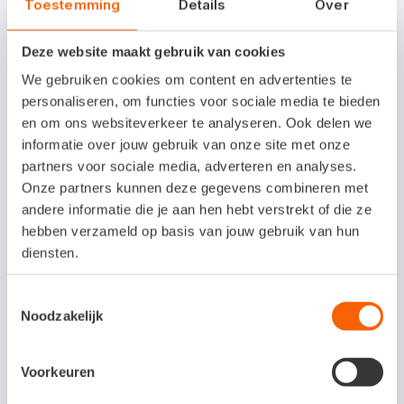
Toestemming
Details
Over
Papierloos werken
Deze website maakt gebruik van cookies
Forse tijdsbesparing
We gebruiken cookies om content en advertenties te
Gehele werkadministratie in één pakket
personaliseren, om functies voor sociale media te bieden
en om ons websiteverkeer te analyseren. Ook delen we
Maandelijks opzegbaar
informatie over jouw gebruik van onze site met onze
Geen beperkingen bij het gebruik van het
partners voor sociale media, adverteren en analyses.
pakket
Onze partners kunnen deze gegevens combineren met
andere informatie die je aan hen hebt verstrekt of die ze
hebben verzameld op basis van jouw gebruik van hun
Kosten koppeling /
diensten.
proefperiode
Toestemmingsselectie
Je start in Stella altijd eerst met een proefperiode
Noodzakelijk
van 30 dagen. Net als bij Snelstart is dit helemaal
zonder verplichtingen. Ook voor de koppeling
Voorkeuren
hoef je niets te betalen. Je kunt dus Stella en de