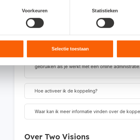
Voorkeuren
Statistieken
Veelgestelde vragen
Om wat voor type koppeling gaat het?
Selectie toestaan
Dit is een API-koppeling. Een API-koppeling werkt 
gebruiken als je werkt met een online administratie
Hoe activeer ik de koppeling?
Waar kan ik meer informatie vinden over de koppe
Over Two Visions