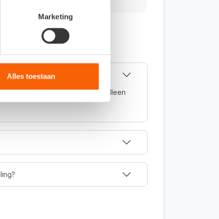
Marketing
Alles toestaan
volledig online en kun je daarom alleen
.
ling?