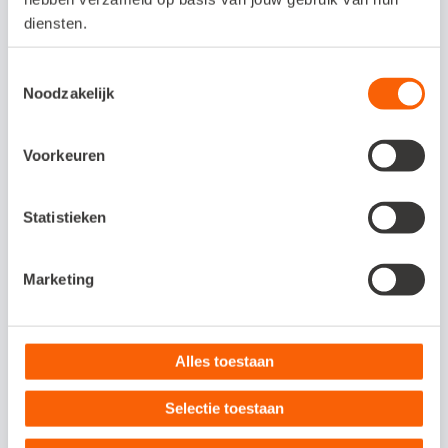
(info@simpul.nl of support@simpul.nl).
diensten.
Toestemmingsselectie
Noodzakelijk
Veelgestelde vragen
Voorkeuren
Om wat voor type koppeling gaat het?
Statistieken
Dit is een API-koppeling. Een API-koppeling
werkt volledig online en kun je daarom
Marketing
alleen gebruiken als je werkt met een online
administratie.
Alles toestaan
Hoe activeer ik de koppeling?
Selectie toestaan