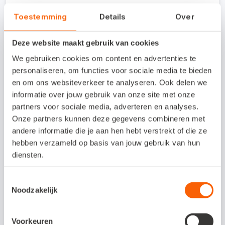
Besteed je de opslag en logistiek uit en
Toestemming
Details
Over
werkt deze ook met EDI? Je hebt de optie
om van elke ontvangen order direct een
Deze website maakt gebruik van cookies
INSDES-bericht door te sturen naar de
We gebruiken cookies om content en advertenties te
(instelbare) GLN van je logistieke
personaliseren, om functies voor sociale media te bieden
dienstverlener.
en om ons websiteverkeer te analyseren. Ook delen we
informatie over jouw gebruik van onze site met onze
Altijd inzicht in binnenkomende orders. Hier
partners voor sociale media, adverteren en analyses.
wordt namelijk meteen een automatische
Onze partners kunnen deze gegevens combineren met
mail over gestuurd naar een door jou
andere informatie die je aan hen hebt verstrekt of die ze
hebben verzameld op basis van jouw gebruik van hun
opgegeven e-mailadres.
diensten.
Snelstart-pakbonnen kun je verzenden als
DESADV. De facturen kun je versturen als
Toestemmingsselectie
Noodzakelijk
INVOIC-bericht.
Voorkeuren