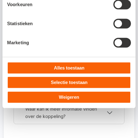
Voorkeuren
Veelgestelde vragen
Statistieken
Om wat voor type koppeling gaat het?
Dit is een API-koppeling. Een API-koppeling
Marketing
werkt volledig online en kun je daarom
alleen gebruiken als je werkt met een online
administratie.
Alles toestaan
Selectie toestaan
Hoe activeer ik de koppeling?
Weigeren
Waar kan ik meer informatie vinden
over de koppeling?