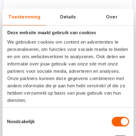
Kosten koppeling /
Toestemming
Details
Over
proefperiode
Deze website maakt gebruik van cookies
De S@ applicatie kost € 37 per maand.
We gebruiken cookies om content en advertenties te
personaliseren, om functies voor sociale media te bieden
en om ons websiteverkeer te analyseren. Ook delen we
informatie over jouw gebruik van onze site met onze
Interesse in deze
partners voor sociale media, adverteren en analyses.
koppeling?
Onze partners kunnen deze gegevens combineren met
andere informatie die je aan hen hebt verstrekt of die ze
Bekijk de website van Nextens
hebben verzameld op basis van jouw gebruik van hun
diensten.
Bezoek de website
Toestemmingsselectie
Noodzakelijk