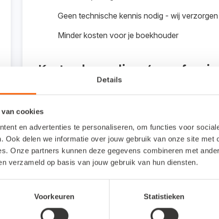
Geen technische kennis nodig - wij verzorgen
Minder kosten voor je boekhouder
Kosten koppeling / proefperi
Details
€ 10 per maand en eenmalig € 125 voor het leggen 
 van cookies
ent en advertenties te personaliseren, om functies voor socia
Interesse in deze koppelin
. Ook delen we informatie over jouw gebruik van onze site met 
es. Onze partners kunnen deze gegevens combineren met andere 
ben verzameld op basis van jouw gebruik van hun diensten.
Voorkeuren
Statistieken
Veelgestelde vragen