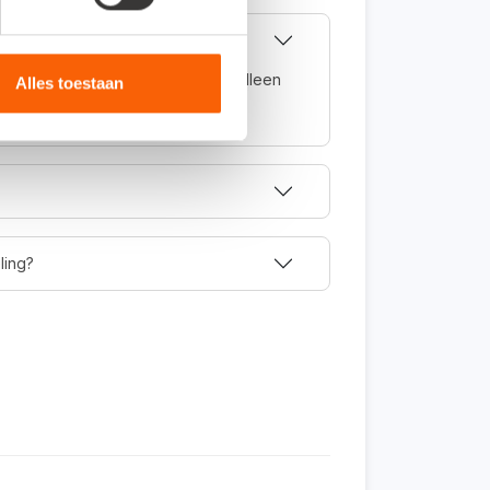
volledig online en kun je daarom alleen
Alles toestaan
.
ling?