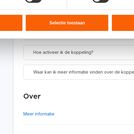
Om wat voor type koppeling gaat het?
Dit is een API-koppeling. Een API-koppeling werkt 
Selectie toestaan
gebruiken als je werkt met een online administratie
Hoe activeer ik de koppeling?
Waar kan ik meer informatie vinden over de koppe
Over
Meer informatie