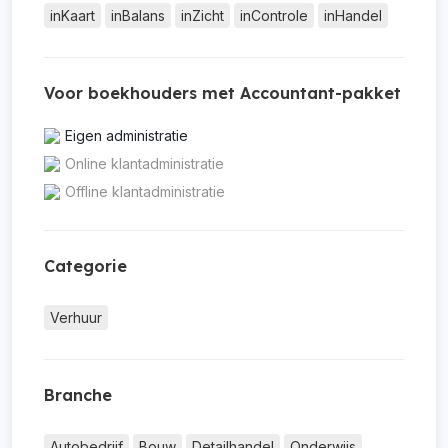
inKaart
inBalans
inZicht
inControle
inHandel
Voor boekhouders met Accountant-pakket
Eigen administratie
Online klantadministratie
Offline klantadministratie
Categorie
Verhuur
Branche
Autobedrijf
Bouw
Detailhandel
Onderwijs