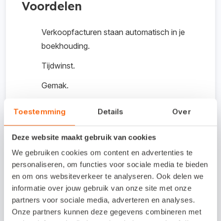
Voordelen
Verkoopfacturen staan automatisch in je
boekhouding.
Tijdwinst.
Gemak.
Minder kans op fouten.
Toestemming
Details
Over
Kosten koppeling /
Deze website maakt gebruik van cookies
proefperiode
We gebruiken cookies om content en advertenties te
personaliseren, om functies voor sociale media te bieden
Het gebruik van deze koppeling is gratis.
en om ons websiteverkeer te analyseren. Ook delen we
informatie over jouw gebruik van onze site met onze
partners voor sociale media, adverteren en analyses.
Onze partners kunnen deze gegevens combineren met