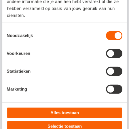
Interesse in deze
andere informatie die je aan hen hebt verstrekt of die ze
koppeling?
hebben verzameld op basis van jouw gebruik van hun
diensten.
Meer informatie over de koppeling?
Toestemmingsselectie
Bezoek de website.
Noodzakelijk
Bezoek de website
Voorkeuren
Statistieken
Veelgestelde vragen
Marketing
Om wat voor type koppeling gaat het?
Alles toestaan
Dit is een API-koppeling. Een API-koppeling
werkt volledig online en kun je daarom
Selectie toestaan
alleen gebruiken als je werkt met een online