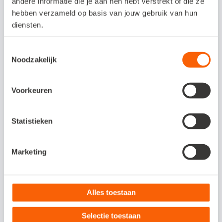
andere informatie die je aan hen hebt verstrekt of die ze
hebben verzameld op basis van jouw gebruik van hun
Proces van ondersteuning
diensten.
koppeling
Toestemmingsselectie
Noodzakelijk
Bij problemen of vragen kun je contact opnemen
via
e-mail
of bellen naar 043-3622971.
Voorkeuren
Interesse in deze
Statistieken
koppeling?
Marketing
Alles toestaan
Veelgestelde vragen
Selectie toestaan