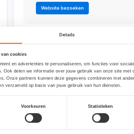
Website bezoeken
Details
Veelgestelde vragen
 van cookies
Om wat voor type koppeling gaat het?
ent en advertenties te personaliseren, om functies voor socia
. Ook delen we informatie over jouw gebruik van onze site met 
Dit is een integratie-koppeling (ook wel gateway-
es. Onze partners kunnen deze gegevens combineren met andere 
gebruiken voor je online administratie en/of je offli
ben verzameld op basis van jouw gebruik van hun diensten.
Hoe activeer ik de koppeling?
Voorkeuren
Statistieken
Waar kan ik meer informatie vinden over de koppe