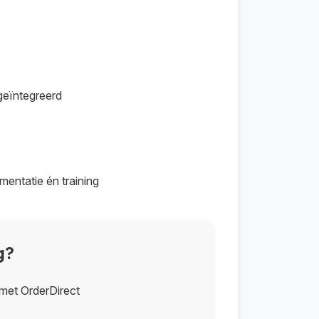
geïntegreerd
ementatie én training
g?
met OrderDirect