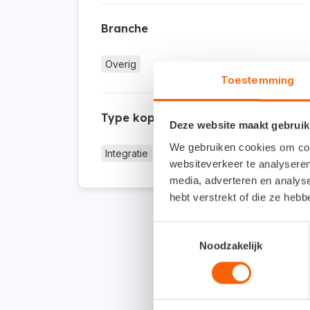
Branche
Overig
Toestemming
Type koppeling
Deze website maakt gebruik
We gebruiken cookies om cont
Integratie
websiteverkeer te analyseren
media, adverteren en analys
hebt verstrekt of die ze heb
Toestemmingsselectie
Noodzakelijk