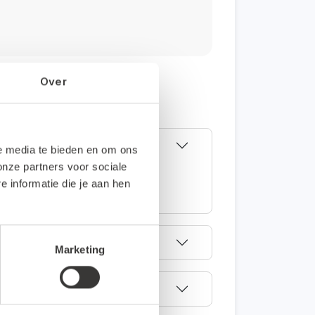
Over
le media te bieden en om ons
onze partners voor sociale
koppeling). Deze koppeling kun je
informatie die je aan hen
ne administratie.
Marketing
ling?