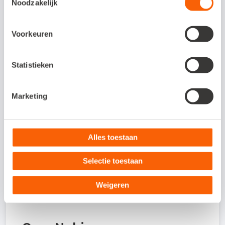
Noodzakelijk
Veelgestelde vragen
Voorkeuren
Om wat voor type koppeling gaat het?
Statistieken
Dit is een integratie-koppeling (ook wel
gateway-koppeling). Deze koppeling kun je
gebruiken voor je online administratie en/of
Marketing
je offline administratie.
Alles toestaan
Hoe activeer ik de koppeling?
Selectie toestaan
Waar kan ik meer informatie vinden
Weigeren
over de koppeling?