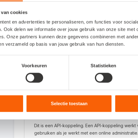
 van cookies
Interesse in deze koppelin
ent en advertenties te personaliseren, om functies voor socia
. Ook delen we informatie over jouw gebruik van onze site met 
es. Onze partners kunnen deze gegevens combineren met andere 
Bekijk de website van Nextens
ben verzameld op basis van jouw gebruik van hun diensten.
Website bezoeken
Voorkeuren
Statistieken
Veelgestelde vragen
Selectie toestaan
Om wat voor type koppeling gaat het?
Dit is een API-koppeling. Een API-koppeling werkt 
gebruiken als je werkt met een online administratie