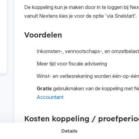
De koppeling kun je maken door in te loggen bij Nex
vanuit Nextens kies je voor de optie 'via Snelstart'.
Voordelen
Inkomsten-, vennootschaps-, en omzetbelasti
Meer tijd voor fiscale advisering
Winst- en verliesrekening worden één-op-é
Gratis
gebruikmaken van de koppeling met Ne
Accountant
Kosten koppeling / proefperi
Details
De koppeling is gratis beschikbaar voor online admini