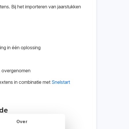
tens. Bij het importeren van jaarstukken
ng in één oplossing
én overgenomen
xtens in combinatie met
Snelstart
ode
Over
straties in Snelstart.