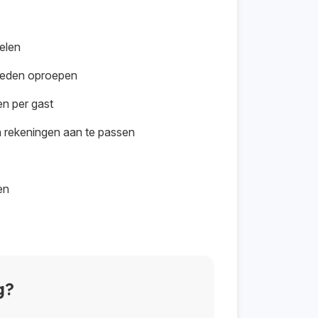
elen
rleden oproepen
en per gast
n rekeningen aan te passen
en
g?