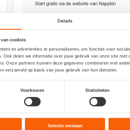
Start gratis via de website van Nappkin
Details
Bezoek de website
 van cookies
ent en advertenties te personaliseren, om functies voor socia
Veelgestelde vragen
. Ook delen we informatie over jouw gebruik van onze site met 
es. Onze partners kunnen deze gegevens combineren met andere 
ben verzameld op basis van jouw gebruik van hun diensten.
Om wat voor type koppeling gaat het?
Dit is een API-koppeling. Een API-koppeling werkt 
Voorkeuren
Statistieken
gebruiken als je werkt met een online administratie
Hoe activeer ik de koppeling?
Selectie toestaan