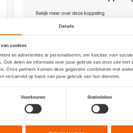
Bekijk meer over deze koppeling
Details
Bekijk meer
 van cookies
ent en advertenties te personaliseren, om functies voor socia
. Ook delen we informatie over jouw gebruik van onze site met 
Veelgestelde vragen
es. Onze partners kunnen deze gegevens combineren met andere 
ben verzameld op basis van jouw gebruik van hun diensten.
Om wat voor type koppeling gaat het?
Voorkeuren
Statistieken
Dit is een integratie-koppeling (ook wel gateway-
gebruiken voor je online administratie en/of je offli
Hoe activeer ik de koppeling?