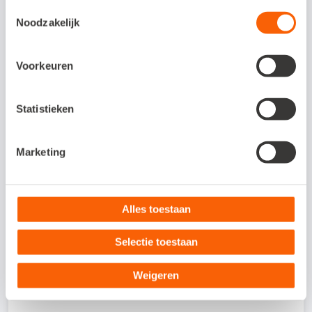
Toestemmingsselectie
Als je een beetje handig bent, is
Noodzakelijk
installeren een fluitje van een cent.
Installeer de app en volg de instructies
Voorkeuren
op het scherm. Combidesk kan de
koppeling ook voor je installeren.
Hiervoor rekenen ze éénmalige
Statistieken
installatiekosten van € 125. Als je
besluit de koppeling toch niet te
Marketing
gebruiken, krijg je dit bedrag terug.
Alles toestaan
Meer informatie
Selectie toestaan
Weigeren
Veelgestelde vragen