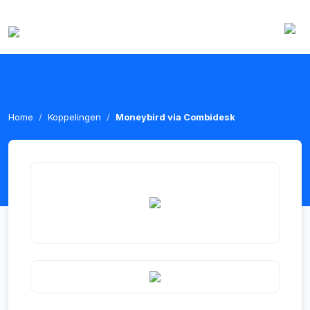
Home
Koppelingen
Moneybird via Combidesk