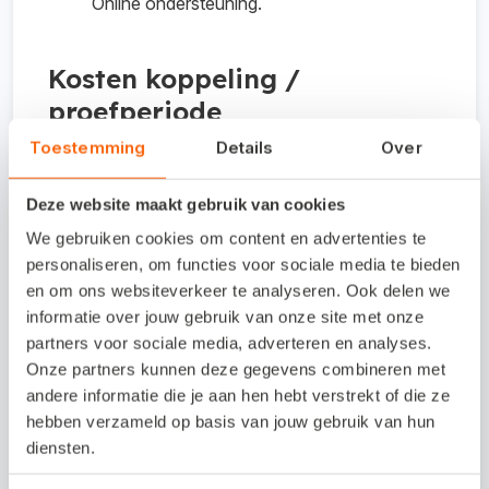
Online ondersteuning.
Kosten koppeling /
proefperiode
Toestemming
Details
Over
Je kunt de Moneybird Snelstart koppeling van
Combidesk 30 dagen gratis en geheel vrijblijvend
Deze website maakt gebruik van cookies
proberen. Hierna kost de koppeling € 18 per
We gebruiken cookies om content en advertenties te
maand, of € 180 per jaar. De prijzen zijn inclusief
personaliseren, om functies voor sociale media te bieden
het aantal verwerkte items en maandelijks
en om ons websiteverkeer te analyseren. Ook delen we
opzegbaar.
informatie over jouw gebruik van onze site met onze
partners voor sociale media, adverteren en analyses.
Onze partners kunnen deze gegevens combineren met
andere informatie die je aan hen hebt verstrekt of die ze
Interesse in deze
hebben verzameld op basis van jouw gebruik van hun
koppeling?
diensten.