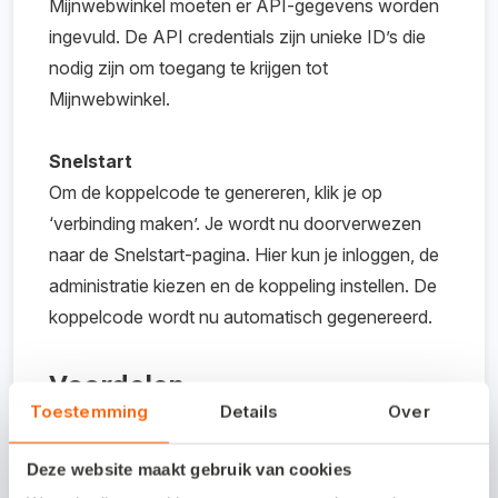
Mijnwebwinkel moeten er API-gegevens worden
ingevuld. De API credentials zijn unieke ID’s die
nodig zijn om toegang te krijgen tot
Mijnwebwinkel.
Snelstart
Om de koppelcode te genereren, klik je op
‘verbinding maken’. Je wordt nu doorverwezen
naar de Snelstart-pagina. Hier kun je inloggen, de
administratie kiezen en de koppeling instellen. De
koppelcode wordt nu automatisch gegenereerd.
Voordelen
Toestemming
Details
Over
Gebruiksvriendelijke software. Snel en
Deze website maakt gebruik van cookies
eenvoudig in te richten.