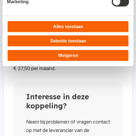
Marketing
tussen product omzet, verzendkosten,
betalingskosten en korting. En heeft je klant
nog niet betaald? Ook dat kun je eenvoudig
Alles toestaan
inzien..
Selectie toestaan
Kosten koppeling
Weigeren
€ 27,50 per maand.
Interesse in deze
koppeling?
Neem bij problemen of vragen contact
op met de leverancier van de