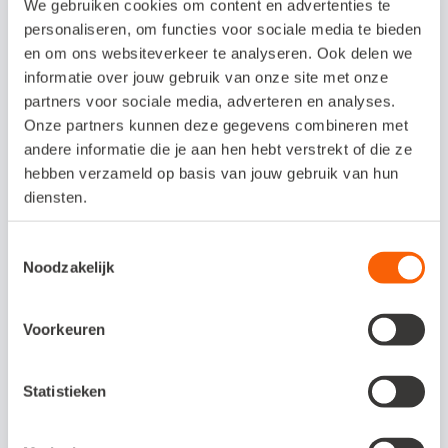
We gebruiken cookies om content en advertenties te
Bespaar tijd en geld met efficiënt
personaliseren, om functies voor sociale media te bieden
boekhouden. Gegevens hoeven niet meer
en om ons websiteverkeer te analyseren. Ook delen we
handmatig overgenomen te worden en
informatie over jouw gebruik van onze site met onze
partners voor sociale media, adverteren en analyses.
orders kunnen razendsnel uitgewisseld
Onze partners kunnen deze gegevens combineren met
worden tussen je webshop en Snelstart.
andere informatie die je aan hen hebt verstrekt of die ze
De klant ervaart een betere service, de
hebben verzameld op basis van jouw gebruik van hun
diensten.
afwikkeling van bestellingen gaat sneller en
daarbij worden er minder fouten gemaakt.
Toestemmingsselectie
De klant krijgt de juiste artikelen snel
Noodzakelijk
bezorgd. Daar wordt iedereen blij van.
Veilig data uitwisselen tussen je webshop en
Voorkeuren
Snelstart.
Altijd inzicht in financiële gegevens. Boek de
Statistieken
verschillende kosten eenvoudig op de juiste
plaats. Je kunt hierbij een splitsing maken