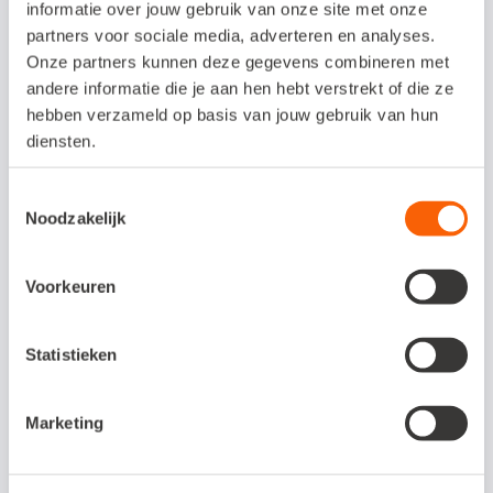
informatie over jouw gebruik van onze site met onze
schrijffouten
partners voor sociale media, adverteren en analyses.
Historie van alle bewegingen: wie heeft wat
Onze partners kunnen deze gegevens combineren met
wanneer en waar gedaan, digitaal bewijs
andere informatie die je aan hen hebt verstrekt of die ze
hebben verzameld op basis van jouw gebruik van hun
van wat er gebeurd is.
diensten.
Toestemmingsselectie
Noodzakelijk
Interesse in deze
koppeling?
Voorkeuren
Verhoog je de kwaliteit en efficiency
van de goederenstroom.
Statistieken
Marketing
Bezoek de website