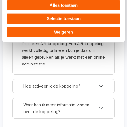
Alles toestaan
Veelgestelde vragen
Selectie toestaan
Weigeren
Om wat voor type koppeling gaat het?
Dit is een API-koppeling. Een API-koppeling
werkt volledig online en kun je daarom
alleen gebruiken als je werkt met een online
administratie.
Hoe activeer ik de koppeling?
Waar kan ik meer informatie vinden
over de koppeling?