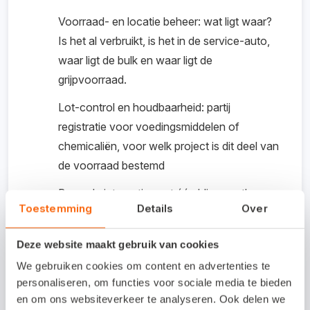
Voorraad- en locatie beheer: wat ligt waar?
Is het al verbruikt, is het in de service-auto,
waar ligt de bulk en waar ligt de
grijpvoorraad.
Lot-control en houdbaarheid: partij
registratie voor voedingsmiddelen of
chemicaliën, voor welk project is dit deel van
de voorraad bestemd
Barcode integratie: met één bliep vastleggen
Toestemming
Details
Over
wat je doet, zonder typefouten en realtime
verwerkt in de voorraad
Deze website maakt gebruik van cookies
Papierloos werken: de orders worden
We gebruiken cookies om content en advertenties te
getoond op de handterminal, de boeking
personaliseren, om functies voor sociale media te bieden
vindt digitaal plaats zonder lees- of
en om ons websiteverkeer te analyseren. Ook delen we