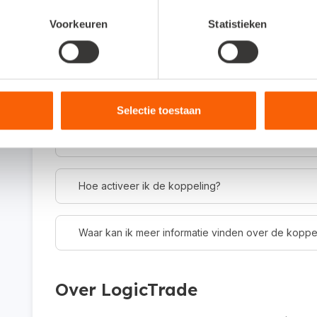
Voorkeuren
Statistieken
Veelgestelde vragen
Om wat voor type koppeling gaat het?
Selectie toestaan
Dit is een API-koppeling. Een API-koppeling werkt 
gebruiken als je werkt met een online administratie
Hoe activeer ik de koppeling?
Waar kan ik meer informatie vinden over de koppe
Over LogicTrade