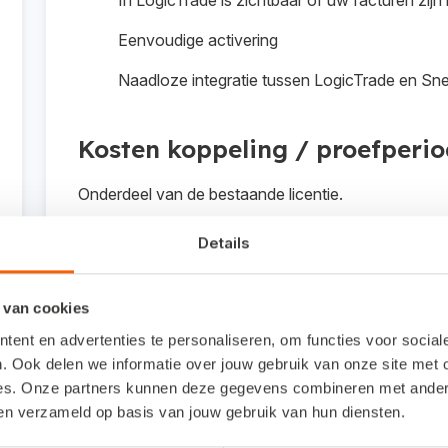
In LogicTrade is zichtbaar of uw facturen zijn
Eenvoudige activering
Naadloze integratie tussen LogicTrade en Sne
Kosten koppeling / proefperi
Onderdeel van de bestaande licentie.
Details
Interesse in deze koppelin
 van cookies
Neem contact op via e-mailadres support@lo
ent en advertenties te personaliseren, om functies voor socia
. Ook delen we informatie over jouw gebruik van onze site met 
88-2400190.
es. Onze partners kunnen deze gegevens combineren met andere 
ben verzameld op basis van jouw gebruik van hun diensten.