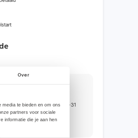
 betaald
lstart
ode
Over
g?
gictrade.nl of telefoonnummer +31
le media te bieden en om ons
onze partners voor sociale
informatie die je aan hen