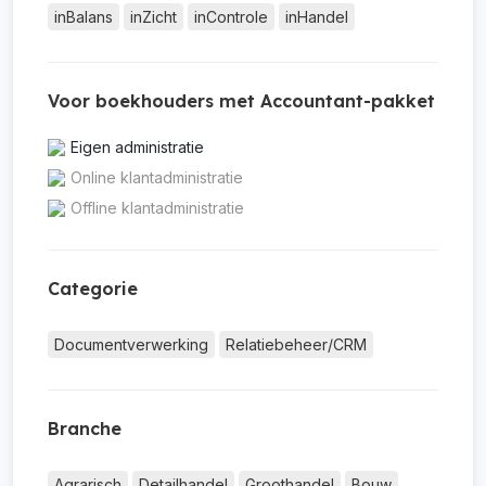
inBalans
inZicht
inControle
inHandel
Voor boekhouders met Accountant-pakket
Eigen administratie
Online klantadministratie
Offline klantadministratie
Categorie
Documentverwerking
Relatiebeheer/CRM
Branche
Agrarisch
Detailhandel
Groothandel
Bouw