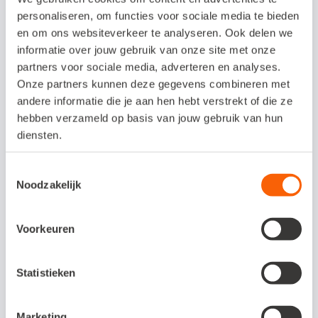
personaliseren, om functies voor sociale media te bieden
Integreer je keuringswerkzaamheden met je
en om ons websiteverkeer te analyseren. Ook delen we
administratie in Snelstart
informatie over jouw gebruik van onze site met onze
partners voor sociale media, adverteren en analyses.
Onze partners kunnen deze gegevens combineren met
Kosten koppeling /
andere informatie die je aan hen hebt verstrekt of die ze
proefperiode
hebben verzameld op basis van jouw gebruik van hun
diensten.
De maandelijkse kosten voor de koppeling
bedragen € 20
Toestemmingsselectie
Noodzakelijk
Voorkeuren
Interesse in deze
koppeling?
Statistieken
Bij problemen of vragen kun je
contact opnemen met de
Marketing