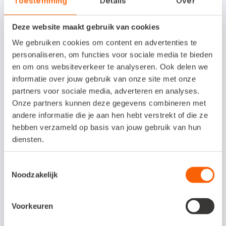
Toestemming
Details
Over
Neem contact op met ITware.
Deze website maakt gebruik van cookies
We gebruiken cookies om content en advertenties te
Interesse in deze
personaliseren, om functies voor sociale media te bieden
koppeling?
en om ons websiteverkeer te analyseren. Ook delen we
informatie over jouw gebruik van onze site met onze
Neem contact op via e-mailadres
partners voor sociale media, adverteren en analyses.
Onze partners kunnen deze gegevens combineren met
info@service4it.nl.
andere informatie die je aan hen hebt verstrekt of die ze
hebben verzameld op basis van jouw gebruik van hun
diensten.
Toestemmingsselectie
Veelgestelde vragen
Noodzakelijk
Voorkeuren
Om wat voor type koppeling gaat het?