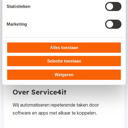
Dit is een integratie-koppeling (ook wel
Statistieken
gateway-koppeling). Deze koppeling kun je
gebruiken voor je online administratie en/of
je offline administratie.
Marketing
Hoe activeer ik de koppeling?
Alles toestaan
Selectie toestaan
Waar kan ik meer informatie vinden
over de koppeling?
Weigeren
Over Service4it
Wij automatiseren repeterende taken door
software en apps met elkaar te koppelen.