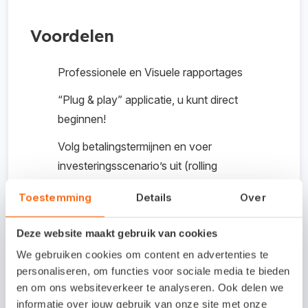
Voordelen
Professionele en Visuele rapportages
“Plug & play” applicatie, u kunt direct
beginnen!
Volg betalingstermijnen en voer
investeringsscenario’s uit (rolling
forecasting)
Toestemming
Details
Over
1.700 + indicatoren (KPI’s)
voorgedefinieerd
Deze website maakt gebruik van cookies
We gebruiken cookies om content en advertenties te
Dankzij de cloud altijd en overal toegankelijk
personaliseren, om functies voor sociale media te bieden
en om ons websiteverkeer te analyseren. Ook delen we
Kosten koppeling /
informatie over jouw gebruik van onze site met onze