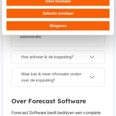
Alles toestaan
Om wat voor type koppeling gaat het?
Selectie toestaan
Dit is een API-koppeling. Een API-koppeling
werkt volledig online en kun je daarom
Weigeren
alleen gebruiken als je werkt met een online
administratie.
Hoe activeer ik de koppeling?
Waar kan ik meer informatie vinden
over de koppeling?
Over Forecast Software
Forecast Software biedt bedrijven een complete