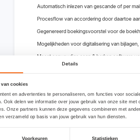
Automatisch inlezen van gescande of per mai
Procesflow van accordering door daartoe a
Gegenereerd boekingsvoorstel voor de boekhou
Mogelijkheden voor digitalisering van bijlag
Meest eenvoudige scan & herken software v
Details
In 1 scherm voor onbeperkt aantal administra
Inclusief app voor tablet en smartphone
 van cookies
Ontwikkelt door NL familiebedrijf VWC
ent en advertenties te personaliseren, om functies voor socia
. Ook delen we informatie over jouw gebruik van onze site met 
Korte lijnen en snel contact
es. Onze partners kunnen deze gegevens combineren met andere 
ben verzameld op basis van jouw gebruik van hun diensten.
Veilige cloud software
Voorkeuren
Statistieken