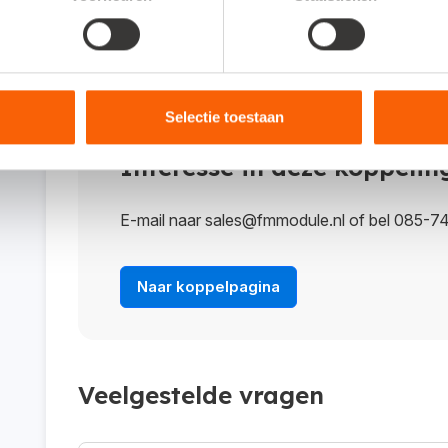
Kosten koppeling / proefperi
Aan de koppeling zelf zijn geen kosten verbonden
al gebruikt worden vanaf € 19,95 per maand.
Selectie toestaan
Interesse in deze koppelin
E-mail naar sales@fmmodule.nl of bel 085-7
Naar koppelpagina
Veelgestelde vragen