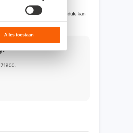
ode
 evenals de proefperiode. FM Module kan
Alles toestaan
g?
471800.