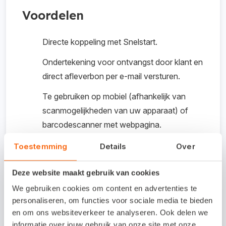
Voordelen
Directe koppeling met Snelstart.
Ondertekening voor ontvangst door klant en
direct afleverbon per e-mail versturen.
Te gebruiken op mobiel (afhankelijk van
scanmogelijkheden van uw apparaat) of
barcodescanner met webpagina.
Gebruiksvriendelijk, eenvoudig en minder
Toestemming
Details
Over
kans op fouten bij invoer.
Deze website maakt gebruik van cookies
Direct te gebruiken vanuit het magazijn via
We gebruiken cookies om content en advertenties te
WiFi of 4G onderweg.
personaliseren, om functies voor sociale media te bieden
en om ons websiteverkeer te analyseren. Ook delen we
informatie over jouw gebruik van onze site met onze