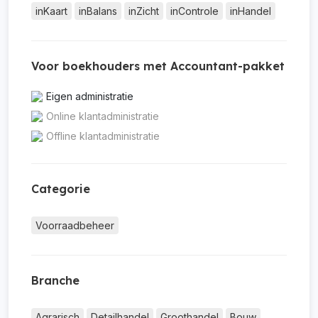
inKaart
inBalans
inZicht
inControle
inHandel
Voor boekhouders met Accountant-pakket
Eigen administratie
Online klantadministratie
Offline klantadministratie
Categorie
Voorraadbeheer
Branche
Agrarisch
Detailhandel
Groothandel
Bouw