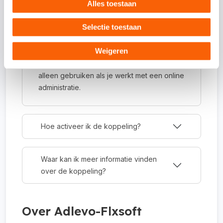
Alles toestaan
Selectie toestaan
Om wat voor type koppeling gaat het?
Weigeren
Dit is een API-koppeling. Een API-koppeling
werkt volledig online en kun je daarom
alleen gebruiken als je werkt met een online
administratie.
Hoe activeer ik de koppeling?
Waar kan ik meer informatie vinden
over de koppeling?
Over Adlevo-Flxsoft