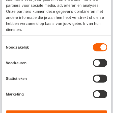
Kosten koppeling /
partners voor sociale media, adverteren en analyses.
proefperiode
Onze partners kunnen deze gegevens combineren met
andere informatie die je aan hen hebt verstrekt of die ze
Afstemmen met FlxSoft.
hebben verzameld op basis van jouw gebruik van hun
diensten.
Interesse in deze
Toestemmingsselectie
Noodzakelijk
koppeling?
Voorkeuren
Neem voor meer informatie contact
op via e-mailadres info@adlevo.nl of
telefoonnummer 0180- 222 093.
Statistieken
Marketing
Veelgestelde vragen