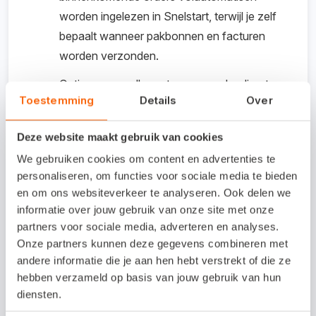
worden ingelezen in Snelstart, terwijl je zelf
bepaalt wanneer pakbonnen en facturen
worden verzonden.
Optie om van elke ontvangen order direct
Toestemming
Details
Over
een INSDES-bericht door te sturen naar de
(instelbare) GLN van je logistieke
Deze website maakt gebruik van cookies
dienstverlener. Handig als je de opslag en
We gebruiken cookies om content en advertenties te
logistiek hebt uitbesteed en je logistieke
personaliseren, om functies voor sociale media te bieden
dienstverlener ook is aangesloten op EDI.
en om ons websiteverkeer te analyseren. Ook delen we
informatie over jouw gebruik van onze site met onze
Van elke binnengekomen order wordt
partners voor sociale media, adverteren en analyses.
automatisch een e-mail gestuurd naar het
Onze partners kunnen deze gegevens combineren met
door je opgegeven e-mailadres. Zo kun je
andere informatie die je aan hen hebt verstrekt of die ze
bijvoorbeeld onderweg zien welke orders er
hebben verzameld op basis van jouw gebruik van hun
binnen zijn gekomen.
diensten.