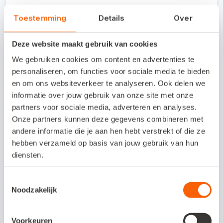
Toestemming
Details
Over
Interesse in deze
koppeling?
Deze website maakt gebruik van cookies
We gebruiken cookies om content en advertenties te
De koppeling wordt door easyPOS
personaliseren, om functies voor sociale media te bieden
en om ons websiteverkeer te analyseren. Ook delen we
software geheel in samenspraak met
informatie over jouw gebruik van onze site met onze
je boekhouder ingericht. Informatie die
partners voor sociale media, adverteren en analyses.
naar Snelstart wordt verzonden
Onze partners kunnen deze gegevens combineren met
bestaat uit de dagomzet per
andere informatie die je aan hen hebt verstrekt of die ze
hoofdgroep, betaalwijzes en btw-
hebben verzameld op basis van jouw gebruik van hun
totalen.
diensten.
Toestemmingsselectie
Neem contact op
Noodzakelijk
Voorkeuren