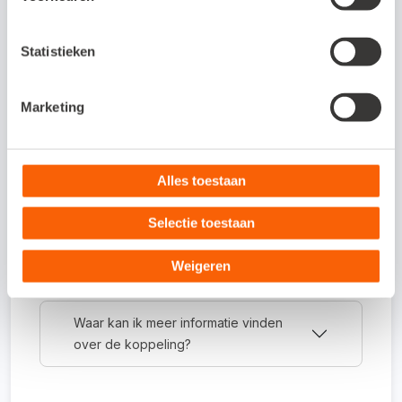
Veelgestelde vragen
Statistieken
Om wat voor type koppeling gaat het?
Marketing
Dit is een API-koppeling. Een API-koppeling
werkt volledig online en kun je daarom
alleen gebruiken als je werkt met een online
Alles toestaan
administratie.
Selectie toestaan
Hoe activeer ik de koppeling?
Weigeren
Waar kan ik meer informatie vinden
over de koppeling?