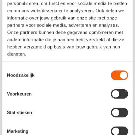
Snel en eenvoudig in gebruik
personaliseren, om functies voor sociale media te bieden
en om ons websiteverkeer te analyseren. Ook delen we
Foutloos jouw kas opmaken
informatie over jouw gebruik van onze site met onze
partners voor sociale media, adverteren en analyses.
Scanfunctie voor bonnetjes
Onze partners kunnen deze gegevens combineren met
Geen inklop-uren meer
andere informatie die je aan hen hebt verstrekt of die ze
hebben verzameld op basis van jouw gebruik van hun
diensten.
Kosten koppeling /
proefperiode
Toestemmingsselectie
Noodzakelijk
Het gebruik van EasyKas kost € 10 per maand. Je
kunt EasyKas 1 maand gratis proberen.
Voorkeuren
Statistieken
Interesse in deze
koppeling?
Marketing