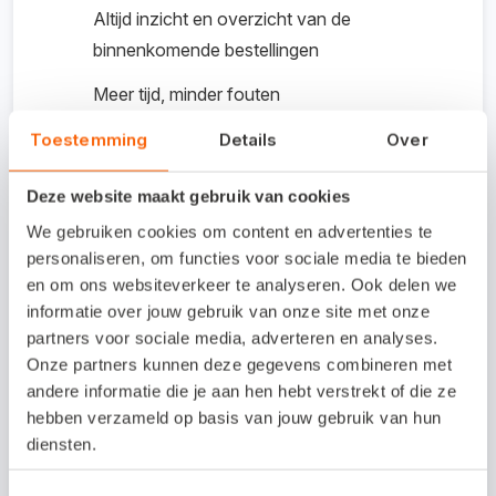
Altijd inzicht en overzicht van de
binnenkomende bestellingen
Meer tijd, minder fouten
Toestemming
Details
Over
Kosten koppeling /
Deze website maakt gebruik van cookies
proefperiode
We gebruiken cookies om content en advertenties te
personaliseren, om functies voor sociale media te bieden
Inregelen koppeling: € 250 eenmalig
en om ons websiteverkeer te analyseren. Ook delen we
S for Software helpt je graag bij de installatie en
informatie over jouw gebruik van onze site met onze
instellingen van de aangekochte software, maar je kunt
partners voor sociale media, adverteren en analyses.
er ook voor kiezen om de installatie zelf uit te voeren.
Onze partners kunnen deze gegevens combineren met
andere informatie die je aan hen hebt verstrekt of die ze
€ 40 per maand
hebben verzameld op basis van jouw gebruik van hun
diensten.
Hoe maak je de koppeling