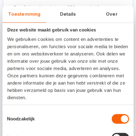
Een Cubus-licentie kost €50 per gebruiker per
Toestemming
Details
Over
maand.
Deze website maakt gebruik van cookies
Interesse in deze
We gebruiken cookies om content en advertenties te
personaliseren, om functies voor sociale media te bieden
koppeling?
en om ons websiteverkeer te analyseren. Ook delen we
informatie over jouw gebruik van onze site met onze
De leverancier van Cubus, Clearis, is
partners voor sociale media, adverteren en analyses.
bereikbaar via e-mailadres
Onze partners kunnen deze gegevens combineren met
support@clearis.nl of via
andere informatie die je aan hen hebt verstrekt of die ze
hebben verzameld op basis van jouw gebruik van hun
telefoonnummer 0342 - 70 11 74.
diensten.
Toestemmingsselectie
Noodzakelijk
Veelgestelde vragen