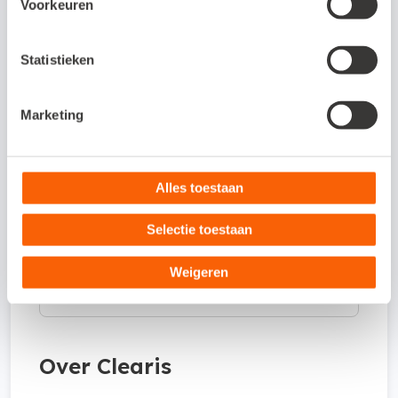
Voorkeuren
Om wat voor type koppeling gaat het?
Statistieken
Dit is een API-koppeling. Een API-koppeling
werkt volledig online en kun je daarom
Marketing
alleen gebruiken als je werkt met een online
administratie.
Alles toestaan
Hoe activeer ik de koppeling?
Selectie toestaan
Weigeren
Waar kan ik meer informatie vinden
over de koppeling?
Over Clearis