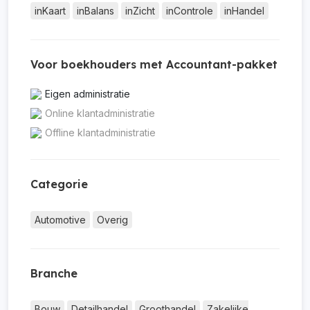
inKaart
inBalans
inZicht
inControle
inHandel
Voor boekhouders met Accountant-pakket
Eigen administratie
Online klantadministratie
Offline klantadministratie
Categorie
Automotive
Overig
Branche
Bouw
Detailhandel
Groothandel
Zakelijke