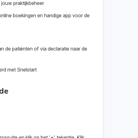
 jouw praktijkbeheer
online boekingen en handige app voor de
an de patiënten of via declaratie naar de
erd met Snelstart
ode
ossuite en klik op het '+' tekentje. Klik