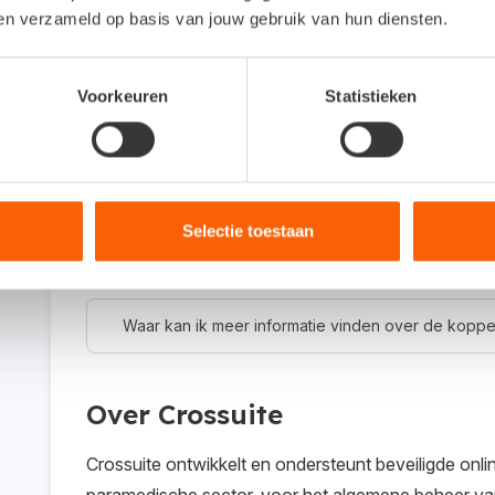
Veelgestelde vragen
ben verzameld op basis van jouw gebruik van hun diensten.
Voorkeuren
Statistieken
Om wat voor type koppeling gaat het?
Dit is een API-koppeling. Een API-koppeling werkt 
gebruiken als je werkt met een online administratie
Selectie toestaan
Hoe activeer ik de koppeling?
Waar kan ik meer informatie vinden over de koppe
Over Crossuite
Crossuite ontwikkelt en ondersteunt beveiligde on