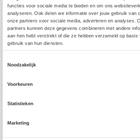
functies voor sociale media te bieden en om ons websiteverk
Om wat voor type koppeling gaat het?
analyseren. Ook delen we informatie over jouw gebruik van 
Dit is een API-koppeling. Een API-koppeling
onze partners voor sociale media, adverteren en analyses. 
werkt volledig online en kun je daarom
partners kunnen deze gegevens combineren met andere infor
alleen gebruiken als je werkt met een online
aan hen hebt verstrekt of die ze hebben verzameld op basis
administratie.
gebruik van hun diensten.
Toestemmingsselectie
Noodzakelijk
Hoe activeer ik de koppeling?
Voorkeuren
Waar kan ik meer informatie vinden
over de koppeling?
Statistieken
Over Webwinkelfacturen.nl
Marketing
Webwinkelfacturen.nl is de specialist voor