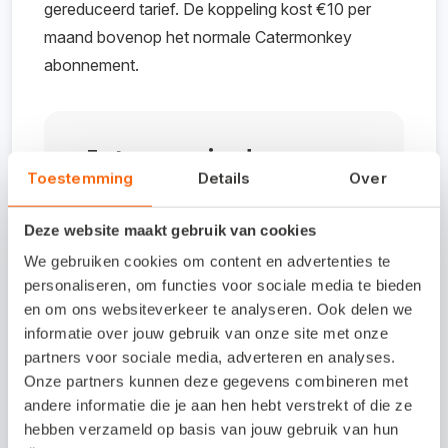
gereduceerd tarief. De koppeling kost €10 per
maand bovenop het normale Catermonkey
abonnement.
Interesse in deze
Toestemming
Details
Over
koppeling?
Deze website maakt gebruik van cookies
In de software van Catermonkey
We gebruiken cookies om content en advertenties te
maak je de koppeling. Ga naar de
personaliseren, om functies voor sociale media te bieden
instellingenpagina en kies
en om ons websiteverkeer te analyseren. Ook delen we
'Koppelingen en Integraties'. Daar zie
informatie over jouw gebruik van onze site met onze
je Snelstart staan. Vervolgens klik je
partners voor sociale media, adverteren en analyses.
simpelweg op de knop 'koppel met
Onze partners kunnen deze gegevens combineren met
andere informatie die je aan hen hebt verstrekt of die ze
Snelstart', en volg je de instructies. Bij
hebben verzameld op basis van jouw gebruik van hun
problemen of vragen kun je chatten,