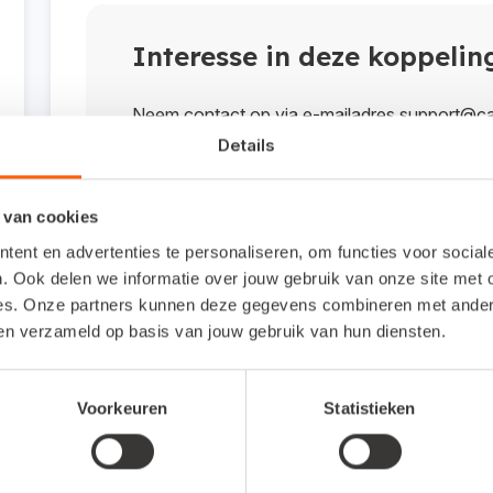
Interesse in deze koppelin
Neem contact op via e-mailadres support@c
Details
Naar de supportsite
 van cookies
ent en advertenties te personaliseren, om functies voor socia
. Ook delen we informatie over jouw gebruik van onze site met 
Veelgestelde vragen
es. Onze partners kunnen deze gegevens combineren met andere 
ben verzameld op basis van jouw gebruik van hun diensten.
Om wat voor type koppeling gaat het?
Voorkeuren
Statistieken
Dit is een API-koppeling. Een API-koppeling werkt 
gebruiken als je werkt met een online administratie