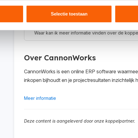
Hoe activeer ik de koppeling?
Selectie toestaan
Waar kan ik meer informatie vinden over de koppe
Over CannonWorks
CannonWorks is een online ERP software waarmee je
inkopen bijhoudt en je projectresultaten inzichtelijk 
Meer informatie
Deze content is aangeleverd door onze koppelpartner.