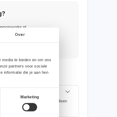
g?
annonworks.nl.
Over
le media te bieden en om ons
onze partners voor sociale
informatie die je aan hen
Marketing
volledig online en kun je daarom alleen
.