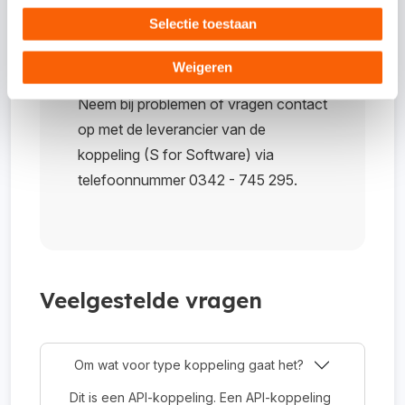
administratie kiezen en de koppeling
Selectie toestaan
instellen. De koppelcode wordt nu
automatisch gegenereerd.
Weigeren
Neem bij problemen of vragen contact
op met de leverancier van de
koppeling (S for Software) via
telefoonnummer 0342 - 745 295.
Veelgestelde vragen
Om wat voor type koppeling gaat het?
Dit is een API-koppeling. Een API-koppeling