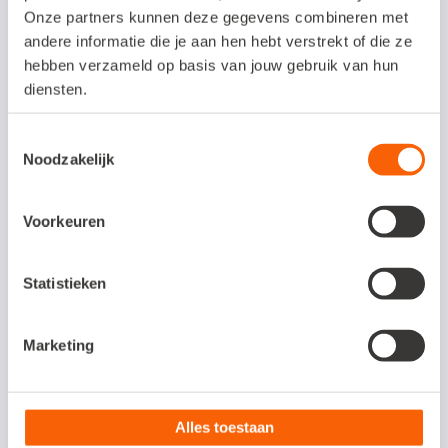
Onze partners kunnen deze gegevens combineren met
Interesse in deze
andere informatie die je aan hen hebt verstrekt of die ze
koppeling?
hebben verzameld op basis van jouw gebruik van hun
diensten.
Buckaroo
Toestemmingsselectie
Om verbinding te kunnen maken met
Noodzakelijk
Buckaroo moeten er API-gegevens
worden ingevuld. De API credentials
Voorkeuren
zijn unieke ID’s die nodig zijn om
toegang te krijgen tot Buckaroo.
Statistieken
Snelstart
Om de koppelcode te genereren, klik
Marketing
je op ‘verbinding maken’. Je wordt nu
doorverwezen naar de Snelstart-
pagina. Hier kun je inloggen, de
Alles toestaan