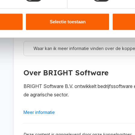
gebruiken voor je online administratie en/of je offli
Selectie toestaan
Hoe activeer ik de koppeling?
Waar kan ik meer informatie vinden over de koppe
Over BRIGHT Software
BRIGHT Software B.V. ontwikkelt bedrijfssoftware e
de agrarische sector.
Meer informatie
Deze content is aangeleverd door onze koppelpartner.