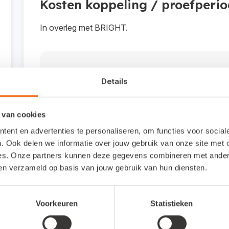
Kosten koppeling / proefperi
In overleg met BRIGHT.
Interesse in deze koppelin
Details
Je kunt bellen naar de helpdesk via 013 - 50
 van cookies
ent en advertenties te personaliseren, om functies voor socia
. Ook delen we informatie over jouw gebruik van onze site met 
es. Onze partners kunnen deze gegevens combineren met andere 
Veelgestelde vragen
ben verzameld op basis van jouw gebruik van hun diensten.
Voorkeuren
Statistieken
Om wat voor type koppeling gaat het?
Bij deze koppeling importeer je een Excel-/CSV-b