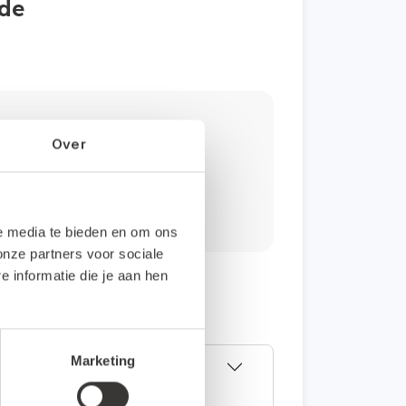
ode
g?
Over
4 6004.
le media te bieden en om ons
onze partners voor sociale
informatie die je aan hen
Marketing
estand. Deze koppeling kun je